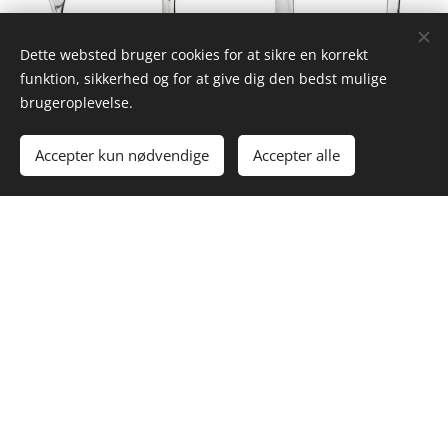
Dette websted bruger cookies for at sikre en korrekt
funktion, sikkerhed og for at give dig den bedst mulige
brugeroplevelse.
Teske
Spiseske
Kniv
Gaffel
2,00
kr.
2,50
kr.
2,50
kr.
2,50
kr.
Accepter kun nødvendige
Accepter alle
Proptrækker
10,00
kr.