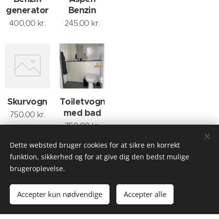
generator
Benzin
400,00
kr.
245,00
kr.
Skurvogn
Toiletvogn
med bad
750,00
kr.
750,00
kr.
Dette websted bruger cookies for at sikre en korrekt
funktion, sikkerhed og for at give dig den bedst mulige
brugeroplevelse.
Accepter kun nødvendige
Accepter alle
Kraft
230 v
ledning
ledninger