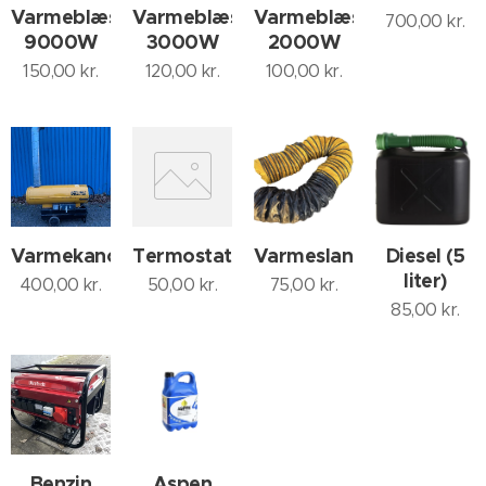
Varmeblæser
Varmeblæser
Varmeblæser
700,00
kr.
9000W
3000W
2000W
150,00
kr.
120,00
kr.
100,00
kr.
Varmekanon/dieselfyr
Termostat
Varmeslange
Diesel (5
liter)
400,00
kr.
50,00
kr.
75,00
kr.
85,00
kr.
Benzin
Aspen