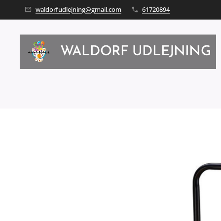
waldorfudlejning@gmail.com
61720894
WALDORF UDLEJNING