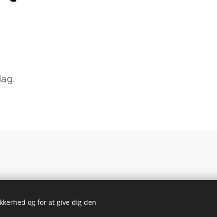
dag.
Drevet af
Webnode
Cookies
ikkerhed og for at give dig den