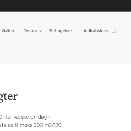
Galleri
Om os
Betingelser
Indkøbskurv
gter
0 liter væske pr. døgn.
fales til maks 300 m3/120