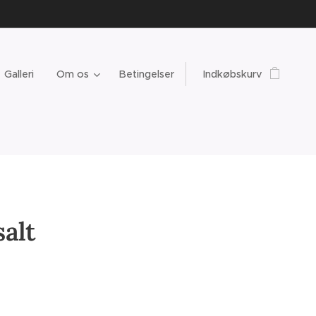
Galleri
Om os
Betingelser
Indkøbskurv
alt