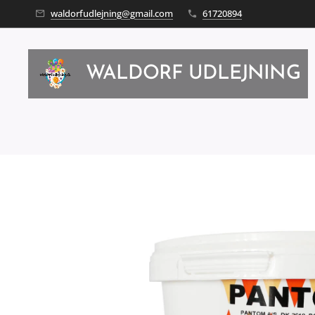
waldorfudlejning@gmail.com
61720894
WALDORF UDLEJNING