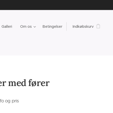
Galleri
Om os
Betingelser
Indkøbskurv
er med fører
fo og pris