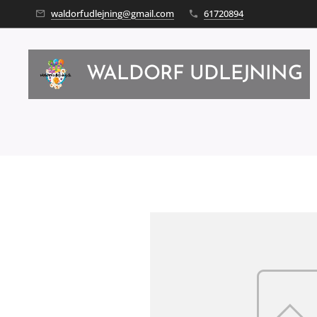
waldorfudlejning@gmail.com
61720894
WALDORF UDLEJNING