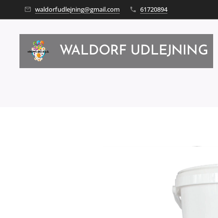
waldorfudlejning@gmail.com
61720894
WALDORF UDLEJNING