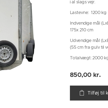
i al slags vejr.
Lastevne: 1200 kg
Indvendige mål (LxB
175x 210 cm
Udvendige mål (LxB
(55 cm fra gulv til 
Totalvægt: 2000 k
850,00
kr.
Tilføj til