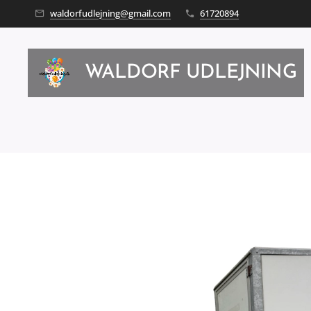
waldorfudlejning@gmail.com
61720894
WALDORF UDLEJNING