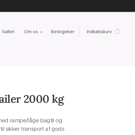
Galleri
Om os
Betingelser
Indkøbskurv
ailer 2000 kg
r med rampe/låge bagtil og
 til sikker transport af gods