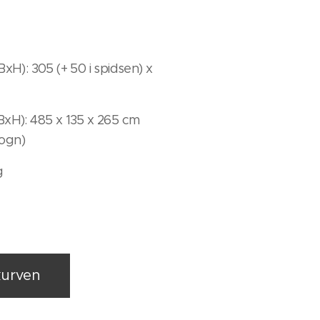
xH): 305 (+ 50 i spidsen) x
xH): 485 x 135 x 265 cm
vogn)
g
 kurven