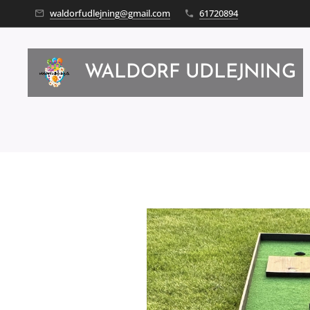
waldorfudlejning@gmail.com
61720894
WALDORF UDLEJNING