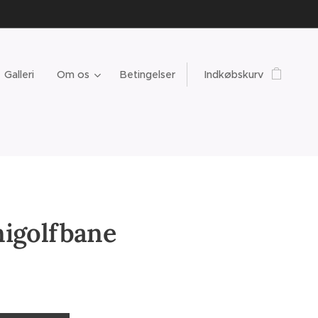
Galleri
Om os
Betingelser
Indkøbskurv
nigolfbane