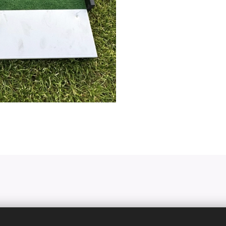
Drevet af
Webnode
Cookies