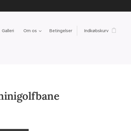
Galleri
Om os
Betingelser
Indkøbskurv
minigolfbane