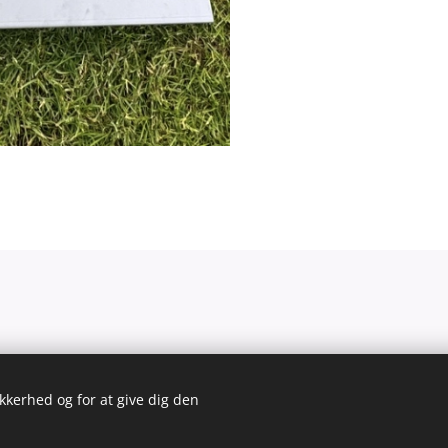
Drevet af
Webnode
Cookies
ikkerhed og for at give dig den