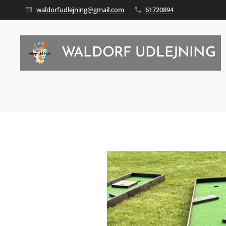
waldorfudlejning@gmail.com
61720894
WALDORF UDLEJNING